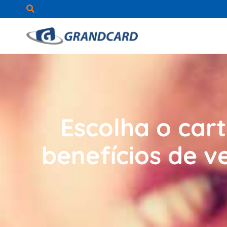
Ir
para
o
conteúdo
Escolha o car
benefícios de 