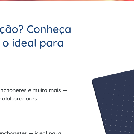
ição? Conheça
 o ideal para
anchonetes e muito mais —
 colaboradores.
anchonetes — ideal para