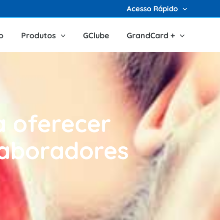
Acesso Rápido
o
Produtos
GClube
GrandCard +
a oferecer
laboradores