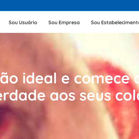
Sou Usuário
Sou Empresa
Sou Estabeleciment
tão ideal e comece 
verdade aos seus co