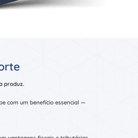
orte
a produz.
pe com um benefício essencial —
om vantagens fiscais e tributárias