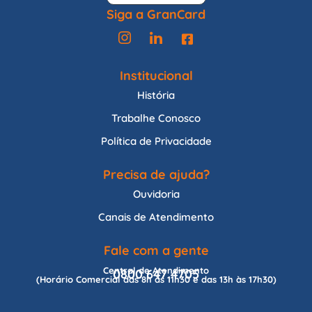
Siga a GranCard
Institucional
História
Trabalhe Conosco
Política de Privacidade
Precisa de ajuda?
Ouvidoria
Canais de Atendimento
Fale com a gente
Central de Atendimento
0800 647 4705
(Horário Comercial das 8h às 11h30 e das 13h às 17h30)