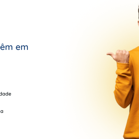
 têm em
idade
sa