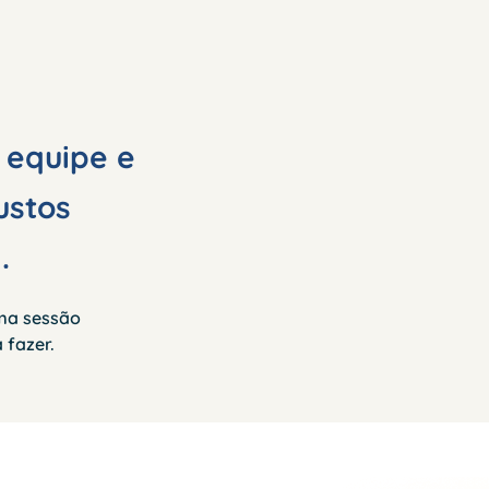
 equipe e
ustos
.
uma sessão
 fazer.