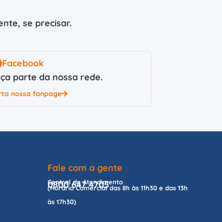
nte, se precisar.
Facebook
ça parte da nossa rede.
rta nossa fanpage
Fale com a gente
Central de Atendimento
0800 647 4705
(Horário Comercial das 8h às 11h30 e das 13h
às 17h30)