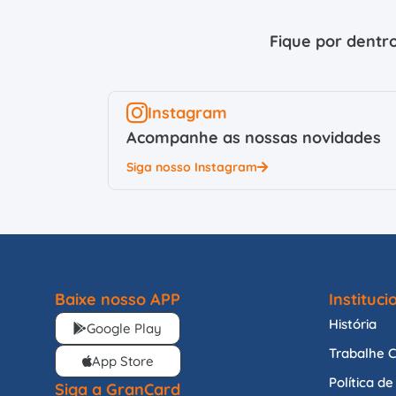
Fique por dentro
Instagram
Acompanhe as nossas novidades
Siga nosso Instagram
Baixe nosso APP
Instituci
História
Google Play
Trabalhe 
App Store
Política d
Siga a GranCard