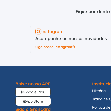
Fique por dentro
Instagram
Acompanhe as nossas novidades
Siga nosso Instagram
Baixe nosso APP
Instituci
História
Google Play
Trabalhe 
App Store
Política d
Siga a GranCard