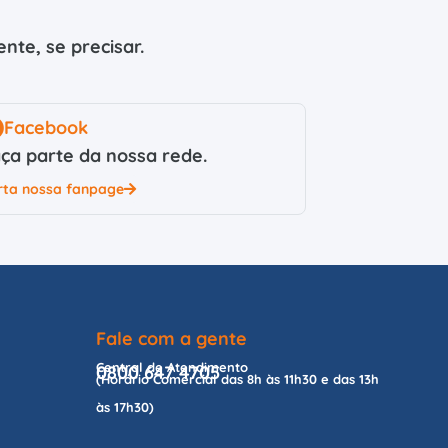
nte, se precisar.
Facebook
ça parte da nossa rede.
rta nossa fanpage
Fale com a gente
Central de Atendimento
0800 647 4705
(Horário Comercial das 8h às 11h30 e das 13h
às 17h30)