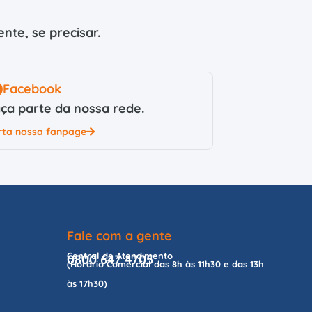
nte, se precisar.
Facebook
ça parte da nossa rede.
rta nossa fanpage
Fale com a gente
Central de Atendimento
0800 647 4705
(Horário Comercial das 8h às 11h30 e das 13h
às 17h30)