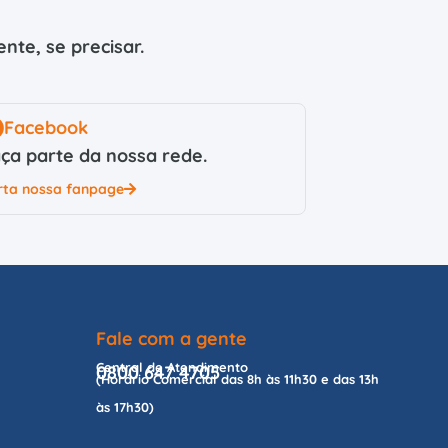
nte, se precisar.
Facebook
ça parte da nossa rede.
rta nossa fanpage
Fale com a gente
Central de Atendimento
0800 647 4705
(Horário Comercial das 8h às 11h30 e das 13h
às 17h30)